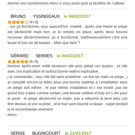
donner vos coordonneés merci a vous aussi pour la facilitée de l utiliser
BRUNO
YSSINGEAUX
le
06/02/2017
(
4
/
5
)
...oui ça fonctionne, reçu aujourd'hui, installé , après une heure le piège
est déclenché mais rien, je le remets en place, après deux heures
nouveau déclenchement, ça a fonctionné, malheureusement c'est une
taupe et pas un rat taupier ...Mais que faire ?
GÉRARD
SERRES
le
04/02/2017
(
5
/
5
)
bonjour après avoir visité plusieurs site pour piégé ces taupes , ce site
avec ces explication et surtout bonne vidéos explicative ,
j ai commander , reçu vite fait sans problème , un fois en main ce piège , j
ai consulté encore la vidéo pour une bonne maitrise a l installation sans
ce piégé soit même , le jour même installation et c est nickel ,pas de
grand trou a faire comme certain, une bonne cuillère et hop en 1 mn pour
le posé . le piège déclenché ce matin, pas a retourné la terre plus cas
tirer dessus et voir la prise , et le tout sans touché la taupe . super produit
je le recommande vivement
merci
SERGE
BUGNICOURT
le
21/01/2017