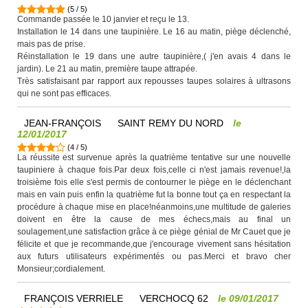
(
5
/
5
)
Commande passée le 10 janvier et reçu le 13.
Installation le 14 dans une taupinière. Le 16 au matin, piège déclenché,
mais pas de prise.
Réinstallation le 19 dans une autre taupinière,( j'en avais 4 dans le
jardin). Le 21 au matin, première taupe attrapée.
Très satisfaisant par rapport aux repousses taupes solaires à ultrasons
qui ne sont pas efficaces.
JEAN-FRANÇOIS
SAINT REMY DU NORD
le
12/01/2017
(
4
/
5
)
La réussite est survenue après la quatrième tentative sur une nouvelle
taupiniere à chaque fois.Par deux fois,celle ci n'est jamais revenue!,la
troisième fois elle s'est permis de contourner le piège en le déclenchant
mais en vain puis enfin la quatrième fut la bonne tout ça en respectant la
procédure à chaque mise en place!néanmoins,une multitude de galeries
doivent en être la cause de mes échecs,mais au final un
soulagement,une satisfaction grâce à ce piège génial de Mr Cauet que je
félicite et que je recommande,que j'encourage vivement sans hésitation
aux futurs utilisateurs expérimentés ou pas.Merci et bravo cher
Monsieur;cordialement.
FRANÇOIS VERRIELE
VERCHOCQ 62
le
09/01/2017