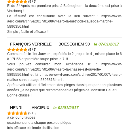
(
5
/
5
)
Et de 2 ! Après ma première prise à Boëseghem , la deuxième est prise à
Verchocq !
Le résumé est consultable avec le lien suivant : http://www.vf-
aero.com/archive/2017/01/08/vf-aero-la-methode-cauet-ca-marche-
5896356.html
Simple , facile et efficace !!!
FRANÇOIS VERRIELE
BOËSEGHEM 59
le
07/01/2017
(
5
/
5
)
Commandés le 1er Janvier , expédiés le 2 , reçus le 4 , mis en place le 6
à 17H56 et première taupe prise le 7 !!!
Vous pouvez consulter mon expérience ici : http://www.vf-
aero.com/archive/2017/01/06/vf-aero-la-chasse-est-ouverte-
5895556.html et là : http://www.vf-aero.com/archive/2017/01/07/vf-aero-
realise-sans-trucage-5895813.html .
Après avoir utiliser difficilement des pièges classiques pendant plusieurs
années , je ne peux que recommander les pièges de Monsieur Cauet !
Bonne chasse !
HENRI
LANCIEUX
le
02/01/2017
(
5
/
5
)
a ce jour 5 taupes
quasiment une a chaque pose de piéges
très efficace et simple d'utilisation