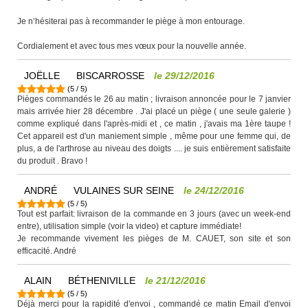
Je n’hésiterai pas à recommander le piège à mon entourage.
Cordialement et avec tous mes vœux pour la nouvelle année.
JOËLLE
BISCARROSSE
le
29/12/2016
(
5
/
5
)
Pièges commandés le 26 au matin ; livraison annoncée pour le 7 janvier
mais arrivée hier 28 décembre . J'ai placé un piège ( une seule galerie )
comme expliqué dans l'après-midi et , ce matin , j'avais ma 1ère taupe !
Cet appareil est d'un maniement simple , même pour une femme qui, de
plus, a de l'arthrose au niveau des doigts .... je suis entièrement satisfaite
du produit . Bravo !
ANDRÉ
VULAINES SUR SEINE
le
24/12/2016
(
5
/
5
)
Tout est parfait: livraison de la commande en 3 jours (avec un week-end
entre), utilisation simple (voir la video) et capture immédiate!
Je recommande vivement les pièges de M. CAUET, son site et son
efficacité. André
ALAIN
BÉTHENIVILLE
le
21/12/2016
(
5
/
5
)
Déjà merci pour la rapidité d'envoi , commandé ce matin Email d'envoi