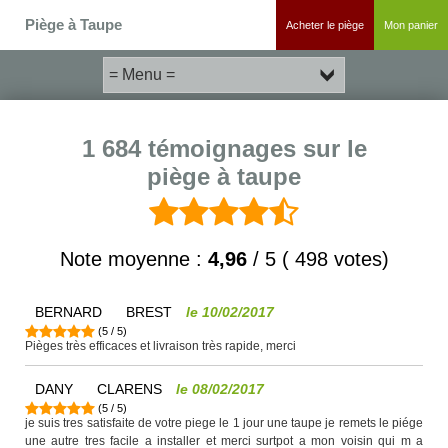
Piège à Taupe
Acheter le piège
Mon panier
1 684 témoignages sur le
piège à taupe
Note moyenne :
4,96
/
5
(
498
votes)
BERNARD
BREST
le
10/02/2017
(
5
/
5
)
Pièges très efficaces et livraison très rapide, merci
DANY
CLARENS
le
08/02/2017
(
5
/
5
)
je suis tres satisfaite de votre piege le 1 jour une taupe je remets le piége
une autre tres facile a installer et merci surtpot a mon voisin qui m a