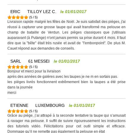
ERIC
TILLOY LEZ C.
le
01/01/2017
(
5
/
5
)
Livraison rapide malgré les fêtes de Noël. Je suis satisfait des pièges, j'ai
réussi à capturer une grosse taupe qui avait transformé ma pelouse en
champ de bataille de Verdun. Les pièges classiques que j'utilisais
auparavant (à Putange) n'ont jamais permis sa prise durant 4 mois. Il faut
dire que la "bête" était très rusée et avait de "l'embonpoint". De plus M.
Cauet répond aux demandes de conseils.
SARL
61 MESSEI
le
01/01/2017
(
5
/
5
)
Bonjour et merci pour la livraison
après des années de galères avec les taupes je ne m en sortais pas.
les pièges livrés fonctionnent extrêmement bien la taupes a été prise
dans la journée
merci
ETIENNE
LUXEMBOURG
le
01/01/2017
(
5
/
5
)
Grâce au piège, j’ai attrapé à la seconde tentative la taupe qui s’amusait
à ravager ma pelouse. Il suffit de suivre rigoureusement les instructions
des tutoriels vidéo. Félicitations pour cet outil simple et efficace.
Dommage qu’il ne remette pas également la pelouse en état