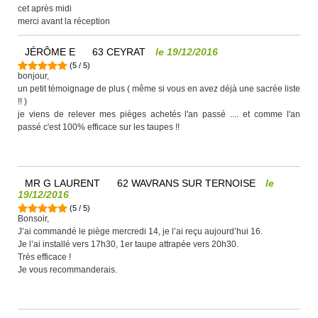
cet après midi
merci avant la réception
JÉRÔME E
63 CEYRAT
le
19/12/2016
(
5
/
5
)
bonjour,
un petit témoignage de plus ( même si vous en avez déjà une sacrée liste
!! )
je viens de relever mes pièges achetés l'an passé .... et comme l'an
passé c'est 100% efficace sur les taupes !!
MR G LAURENT
62 WAVRANS SUR TERNOISE
le
19/12/2016
(
5
/
5
)
Bonsoir,
J’ai commandé le piège mercredi 14, je l’ai reçu aujourd’hui 16.
Je l’ai installé vers 17h30, 1er taupe attrapée vers 20h30.
Très efficace !
Je vous recommanderais.