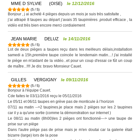
MME D SYLVIE
(OISE)
le
12/12/2016
(
5
/
5
)
Bonjour , j ai acheté 4 pièges depuis un mois je suis très satisfaite ,
j’ai attrapé 8 taupes au départ j’avais 35 taupinières ,produit efficace , la
vidéo est très bien encore merci cordialement
JEAN MARIE
DELUZ
le
14/11/2016
(
5
/
5
)
Lot de deux pièges a taupes reçu dans les meilleurs délais,installation
samedi a 15h,première taupe coincée le lendemain matin....! j'ai installé
le piège en m'aidant de la vidéo...et pour un coup d'essai ce fût un coup
de maître...!!!! Je dis: bravo Monsieur Cauet.
GILLES
VERGIGNY
le
09/11/2016
(
5
/
5
)
Bonjour à l'équipe Cauet.
Cde faites le 03/11/2016 reçu le 05/11/2016
Le 05/11 et 06/11 taupes en grève pas de monticule à l’horizon
07/11 au matin -->2 taupines.je place mais 2 pièges sur les 2 taupines
car il y a qu'une sortie (comme la démonstration sur internet )
Le 08/11 au matin (8h00)les 2 pièges ont fonctionné---> une taupe de
prise sur un piège
Dans l'autre piège pas de prise mais je m'en doutai car la galerie était
bizarre (large) lors de la pose