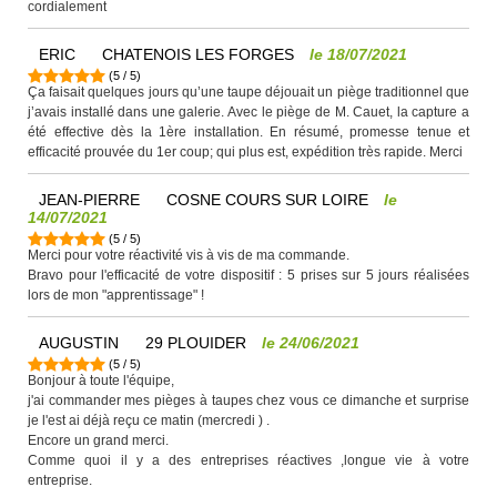
cordialement
ERIC
CHATENOIS LES FORGES
le
18/07/2021
(
5
/
5
)
Ça faisait quelques jours qu’une taupe déjouait un piège traditionnel que
j’avais installé dans une galerie. Avec le piège de M. Cauet, la capture a
été effective dès la 1ère installation. En résumé, promesse tenue et
efficacité prouvée du 1er coup; qui plus est, expédition très rapide. Merci
JEAN-PIERRE
COSNE COURS SUR LOIRE
le
14/07/2021
(
5
/
5
)
Merci pour votre réactivité vis à vis de ma commande.
Bravo pour l'efficacité de votre dispositif : 5 prises sur 5 jours réalisées
lors de mon "apprentissage" !
AUGUSTIN
29 PLOUIDER
le
24/06/2021
(
5
/
5
)
Bonjour à toute l'équipe,
j'ai commander mes pièges à taupes chez vous ce dimanche et surprise
je l'est ai déjà reçu ce matin (mercredi ) .
Encore un grand merci.
Comme quoi il y a des entreprises réactives ,longue vie à votre
entreprise.