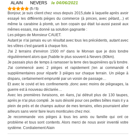
ALAIN
NEVERS
le
04/06/2021
(
5
/
5
)
Bonjour, je suis client chez vous depuis 2015,date à laquelle après avoir
essayé les différents pièges du commerce (à pinces, avec pétard,...) et
même la carabine à plomb, un bon copain qui était lui-aussi passé aux
mêmes essais, ma donné sa solution gagnante :
Les pièges de Monsieur CAUET.
Autant je n'ai jamais eu un résultat avec tous les précédents, autant avec
les vôtres c'est garanti à chaque fois.
J'ai 2 terrains d'environ 1500 m² dans le Morvan que je dois tondre
régulièrement alors que j'habite le plus souvent à Nevers (80km).
Je passais plus de temps à ramasser la terre des taupinières qu'à tondre.
J'ai commencé avec 2 pièges et rapidement j'en ai commandé 4
supplémentaires pour répartir 3 pièges sur chaque terrain. Un piège à
disparu, certainement emprunté par un voisin de passage....
Et avec le covid et les confinements ,donc avec moins de piègeages, la
guerre est à nouveau déclarée....
Avec les premières livraisons, en 4ans, j'ai détruit plus de 130 taupes,
après je n'ai plus compté. Je suis désolé pour ces petites bêtes mais il y a
plein de prés et de champs autour de mes terrains, elles pourraient aller
ailleurs sans venir faire leurs monticules chez moi.
Je recommande vos pièges à tous les amis ou famille qui ont ce
problème et tous sont contents. Alors merci de nous avoir inventé votre
système. Cordialement Alain