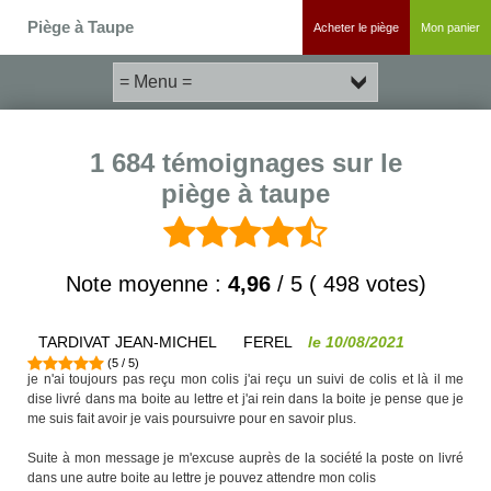
Piège à Taupe
Acheter le piège
Mon panier
1 684 témoignages sur le
piège à taupe
Note moyenne :
4,96
/
5
(
498
votes)
TARDIVAT JEAN-MICHEL
FEREL
le
10/08/2021
(
5
/
5
)
je n'ai toujours pas reçu mon colis j'ai reçu un suivi de colis et là il me
dise livré dans ma boite au lettre et j'ai rein dans la boite je pense que je
me suis fait avoir je vais poursuivre pour en savoir plus.
Suite à mon message je m'excuse auprès de la société la poste on livré
dans une autre boite au lettre je pouvez attendre mon colis