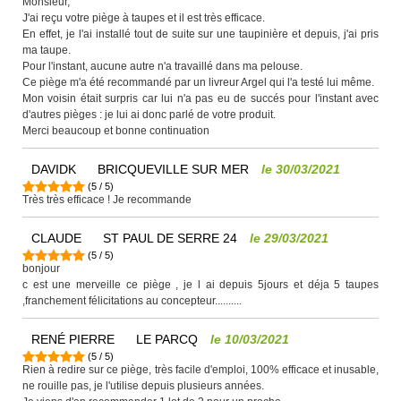
Monsieur,
J'ai reçu votre piège à taupes et il est très efficace.
En effet, je l'ai installé tout de suite sur une taupinière et depuis, j'ai pris
ma taupe.
Pour l'instant, aucune autre n'a travaillé dans ma pelouse.
Ce piège m'a été recommandé par un livreur Argel qui l'a testé lui même.
Mon voisin était surpris car lui n'a pas eu de succés pour l'instant avec
d'autres pièges : je lui ai donc parlé de votre produit.
Merci beaucoup et bonne continuation
DAVIDK
BRICQUEVILLE SUR MER
le
30/03/2021
(
5
/
5
)
Très très efficace ! Je recommande
CLAUDE
ST PAUL DE SERRE 24
le
29/03/2021
(
5
/
5
)
bonjour
c est une merveille ce piège , je l ai depuis 5jours et déja 5 taupes
,franchement félicitations au concepteur..........
RENÉ PIERRE
LE PARCQ
le
10/03/2021
(
5
/
5
)
Rien à redire sur ce piège, très facile d'emploi, 100% efficace et inusable,
ne rouille pas, je l'utilise depuis plusieurs années.