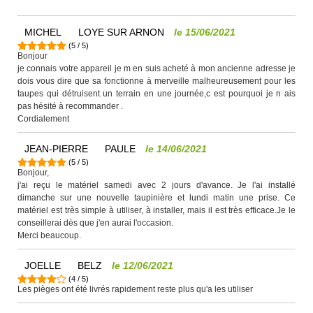
MICHEL
LOYE SUR ARNON
le
15/06/2021
(
5
/
5
)
Bonjour
je connais votre appareil je m en suis acheté à mon ancienne adresse je
dois vous dire que sa fonctionne à merveille malheureusement pour les
taupes qui détruisent un terrain en une journée,c est pourquoi je n ais
pas hésité à recommander .
Cordialement
JEAN-PIERRE
PAULE
le
14/06/2021
(
5
/
5
)
Bonjour,
j'ai reçu le matériel samedi avec 2 jours d'avance. Je l'ai installé
dimanche sur une nouvelle taupinière et lundi matin une prise. Ce
matériel est très simple à utiliser, à installer, mais il est très efficace.Je le
conseillerai dès que j'en aurai l'occasion.
Merci beaucoup.
JOELLE
BELZ
le
12/06/2021
(
4
/
5
)
Les pièges ont été livrés rapidement reste plus qu'a les utiliser