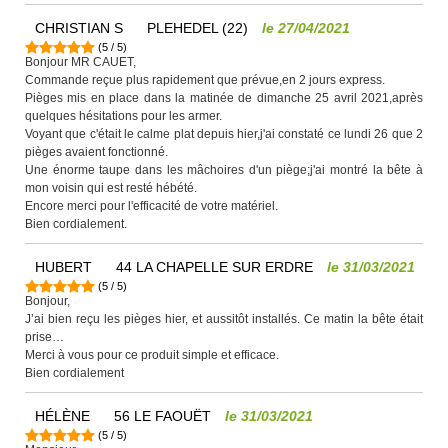
CHRISTIAN S
PLEHEDEL (22)
le
27/04/2021
(
5
/
5
)
Bonjour MR CAUET,
Commande reçue plus rapidement que prévue,en 2 jours express.
Pièges mis en place dans la matinée de dimanche 25 avril 2021,après
quelques hésitations pour les armer.
Voyant que c'était le calme plat depuis hier,j'ai constaté ce lundi 26 que 2
pièges avaient fonctionné.
Une énorme taupe dans les mâchoires d'un piège;j'ai montré la bête à
mon voisin qui est resté hébété.
Encore merci pour l'efficacité de votre matériel.
Bien cordialement.
HUBERT
44 LA CHAPELLE SUR ERDRE
le
31/03/2021
(
5
/
5
)
Bonjour,
J’ai bien reçu les pièges hier, et aussitôt installés. Ce matin la bête était
prise…
Merci à vous pour ce produit simple et efficace.
Bien cordialement
HÉLÈNE
56 LE FAOUËT
le
31/03/2021
(
5
/
5
)