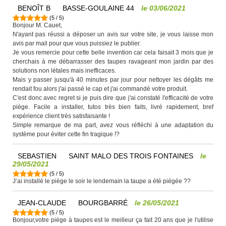
BENOÎT B
BASSE-GOULAINE 44
le
03/06/2021
(
5
/
5
)
Bonjour M. Cauet,
N'ayant pas réussi a déposer un avis sur votre site, je vous laisse mon
avis par mail pour que vous puissiez le publier.
Je vous remercie pour cette belle invention car cela faisait 3 mois que je
cherchais à me débarrasser des taupes ravageant mon jardin par des
solutions non létales mais inefficaces.
Mais y passer jusqu'à 40 minutes par jour pour nettoyer les dégâts me
rendait fou alors j'ai passé le cap et j'ai commandé votre produit.
C'est donc avec regret si je puis dire que j'ai constaté l'efficacité de votre
piège. Facile a installer, tutos très bien faits, livré rapidement, bref
expérience client très satisfaisante !
Simple remarque de ma part, avez vous réfléchi à une adaptation du
système pour éviter cette fin tragique !?
SEBASTIEN
SAINT MALO DES TROIS FONTAINES
le
29/05/2021
(
5
/
5
)
J’ai installé le piège le soir le lendemain la taupe a été piégée ??
JEAN-CLAUDE
BOURGBARRÉ
le
26/05/2021
(
5
/
5
)
Bonjour,votre piège à taupes est le meilleur ça fait 20 ans que je l'utilise